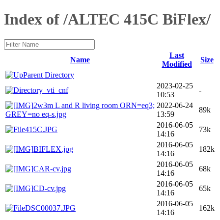
Index of /ALTEC 415C BiFlex/
Last
Name
Size
Modified
Parent Directory
2023-02-25
_vti_cnf
-
10:53
2w3m L and R living room ORN=eq3;
2022-06-24
89k
GREY=no eq-s.jpg
13:59
2016-06-05
415C.JPG
73k
14:16
2016-06-05
BIFLEX.jpg
182k
14:16
2016-06-05
CAR-cv.jpg
68k
14:16
2016-06-05
CD-cv.jpg
65k
14:16
2016-06-05
DSC00037.JPG
162k
14:16